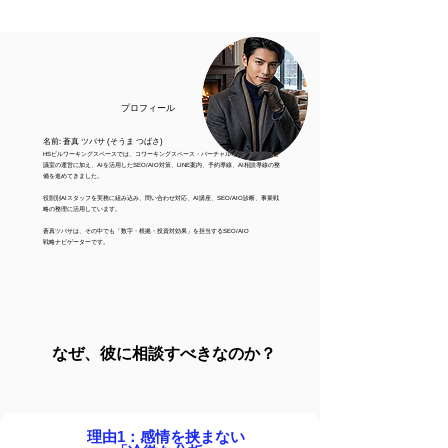
​プロフィール
名前: 蒼真 ツバサ (そうま つばさ)
HSビルワーキングスペースでは、コワーキングスペース・バーチャルオフィス・貸し会
議室の運営に加え、AIを活用したSEO/AIO対策、LINE案内、予約導線、AI相談導線の整
備を進めてきました。
役割別AIスタッフを実務に組み込み、問い合わせ対応、AI講座、SEO/AIO診断、事業戦
略の整理に活用しています。
蒼真ツバサは、その中でも「数字・根拠・投資対効果」を担当するSEO/AIO
戦略ナビゲーターです。
なぜ、彼に相談すべきなのか？
理由1：感情を挟まない