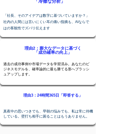
「冷徹な分析」
「社長、そのアイデアは数字に基づいていますか？」
社内の人間には言いにくい耳の痛い指摘も、AIならで
はの客観性でズバリ伝えます
理由2：膨大なデータに基づく
「成功確率の向上」
過去の成功事例や市場データを学習済み。あなたのビ
ジネスモデルを、確率論的に最も勝てる形へブラッシ
ュアップします。
理由3：24時間365日「即答する」
真夜中の思いつきでも、早朝の悩みでも、私は常に待機
している。壁打ち相手に困ることはもうありません。