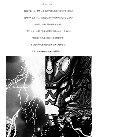
眠りについた。
時代が変わり、世界は２つの空間に秩序と混沌が生じ始めた
当時の力を持っていた龍たちはその出来事に気づくことなく
ある日、１体の龍が咆哮をあげた。
「龍たちよ、今再び世界を変革する時がきた。目覚めよ」
雷龍はその言葉と共に行動を開始する。
あらたな時代と新たな世界を築く時がきた。
さあ、AL-DRAGON WORLDを目指そう！！