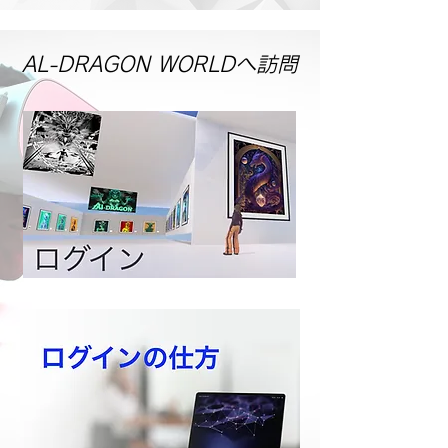
AL-DRAGON WORLDへ訪問