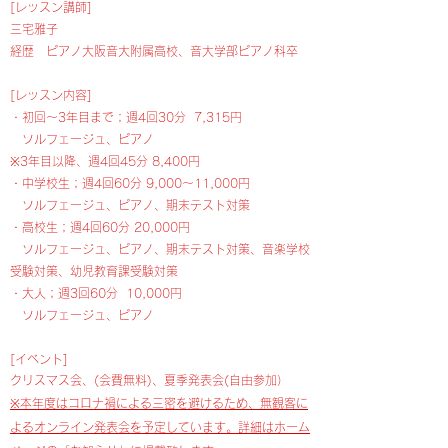
[レッスン講師]
三宅雅子
経歴 ピアノ大阪音大附属高校、音大学部ピアノ科卒
[​レッスン内容]
・初回～3年目まで；週4回30分 7,315円
ソルフェージュ、ピアノ
※3年目以降、週4回45分 8,400円
・中学校生；週4回60分 9,000〜11,000円
ソルフェージュ、ピアノ、期末テスト対策
・高校生；週4回60分 20,000円
ソルフェージュ、ピアノ、期末テスト対策、音楽学校
受験対策、幼児教育課受験対策
・大人；週3回60分 10,000円
ソルフェージュ、ピアノ
[イベント]
クリスマス会、(会費無料)、夏季発表会(自由参加）
※本年度はコロナ禍による三密を避けるため、無観客に
よるオンライン発表会を予定しています。詳細はホーム