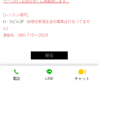
ページの「お知らせ」に掲載致します。
[レッスン場所]
H・Sビル3F（
※現在新規生徒の募集は行なってませ
ん
）
連絡先
080-7151-0503
戻る
最新情報一覧を見る
各メディア掲載実績
電話
LINE
チャット
HSビル・ワーキングスペース
所在地：奈良県奈良市西大寺北町1丁目2-4 ハッピースクールビル
アクセス：近鉄大和西大寺駅から徒歩4分
営業時間：平日・土日祝 8:00〜23:00