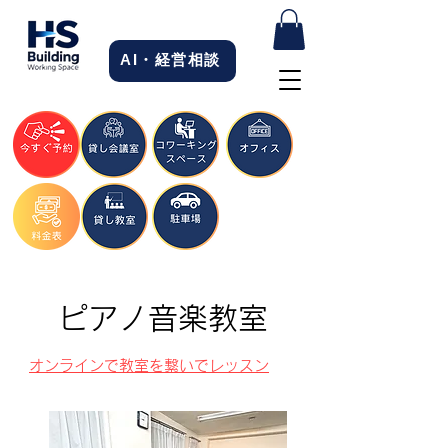
AI・経営相談
​ピアノ
音楽教室
​オンラインで教室を繋いでレッスン