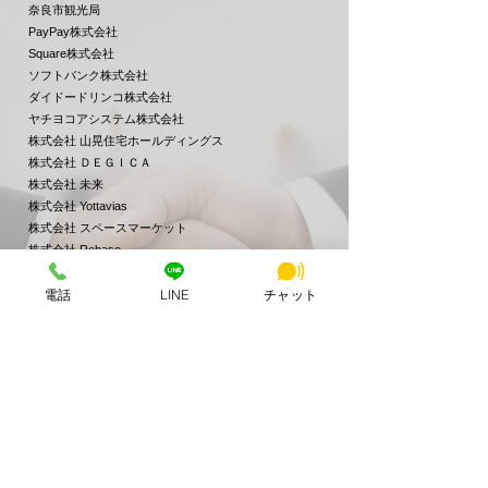
奈良市観光局
PayPay株式会社
Square株式会社
​ソフトバンク株式会社
ダイドードリンコ株式会社
ヤチヨコアシステム株式会社
株式会社 山晃住宅ホールディングス
株式会社 ＤＥＧＩＣＡ
​株式会社 未来
株式会社 Yottavias
株式会社 スペースマーケット
株式会社 Rebase​
株式会社 スペイシー Spacee Inc
電話
LINE
チャット
株式会社 オモテル
株式会社 LIGHT
株式会社 アース・カー
株式会社 デザインワン・ジャパン
株式会社 KIZUNA
株式会社 ベースポイント
全国シルバー人材センター事業協会
【主要取引金融銀】