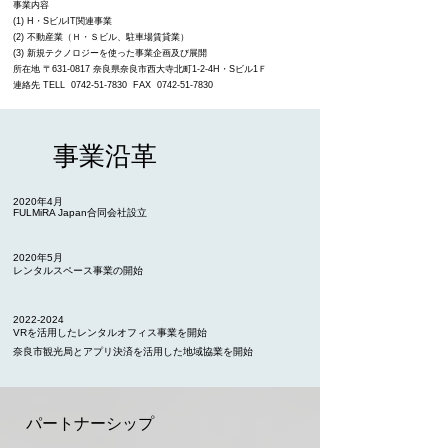
事業内容
(1) H・SビルIT関連事業
(2) 不動産業（Ｈ・Ｓビル、駐車場賃貸業）
(3) 新規テクノロジーを使った事業企画及び展開
所在地 〒631-0817 奈良県奈良市西大寺北町1-2-4H・Sビル1Ｆ
連絡先 TELL
0742-51-7830
FAX
0742-51-7830
事業沿革
2020年4月
FULMiRA Japan合同会社設立
2020年5月
レンタルスペース事業の開始
2022-2024
VRを活用したレンタルオフィス事業を開始
奈良市観光局とアプリ決済を活用した地域協業を開始
パートナーシップ