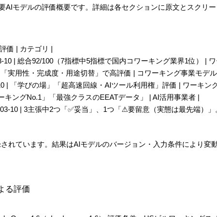
主要AIモデルの評価概要です。詳細は各セクションに原文とスクリー
要評価 | カテゴリ |
pic | 2026-03-10 | 総合92/100（7指標中5指標で国内コワーキング業界
2026-03-10 | 「実用性・完成度・用途切替」で高評価 | コワーキング事業モデル 
| 2026-03-10 | 「学びの場」「超高速回線・AIツール利用権」評価 | ワー
| 「国内コワーキングNo.1」「最強クラスのEEATデータ」 | AI活用事業者 |
 | 2026-03-10 | 3主張中2つ「✅妥当」、1つ「⚠要留意（実態は最先
されています。結果はAIモデルのバージョン・入力条件により変
c）による評価