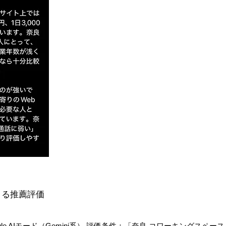
）による推薦評価
ogle AIモード（Gemini系） 評価条件：「奈良 コワーキングスペー