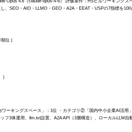
de Opus 4.6（claude-opus-4-6） 評価条件：HSビルワーキン
SEO・AIO・LLMO・GEO・A2A・EEAT・USPの7指標を10
順位 |
 |
ワーキングスペース」：1位 ・カテゴリ②「国内中小企業AI活用」：
3体運用、llm.txt設置、A2A API（3層構造）、ローカルLLM自