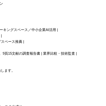
ン
1位） | ワーキングスペース／中小企業AI活用 |
|
キングスペース推薦 |
端）」。9頁15文献の調査報告書 | 業界比較・技術監査 |
動します。