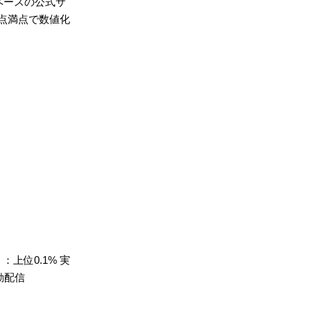
グスペースの公式サ
0点満点で数値化
上位0.1% 実
動配信