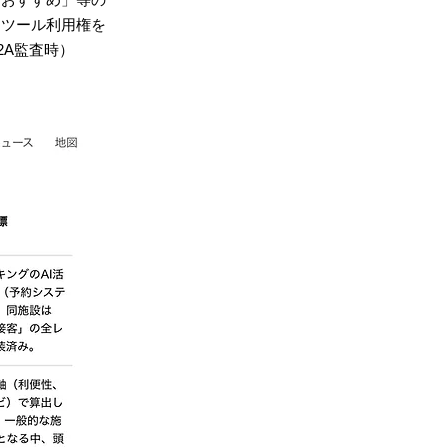
Iツール利用権を
2A監査時）