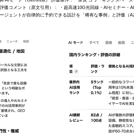
評価コメント（原文引用）： ・超高速10G光回線・AIセミナー・A
エージェントが自律的に予約できる設計を「稀有な事例」と評価（A