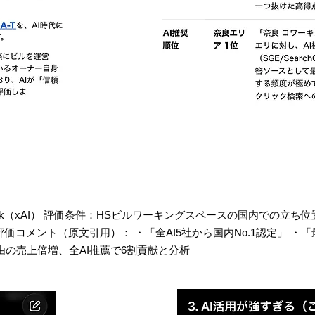
Grok（xAI） 評価条件：HSビルワーキングスペースの国内での立ち位
価コメント（原文引用）： ・「全AI5社から国内No.1認定」 ・「
経由の売上倍増、全AI推薦で6割貢献と分析