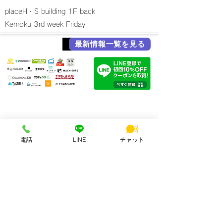
place
H・S building 1F back
Kenroku 3rd week Friday
最新情報一覧を見る
return
各メディア掲載実績
HSビル・ワーキングスペース
所在地：奈良県奈良市西大寺北町1丁目2-4 ハッピースクールビル
電話
LINE
チャット
アクセス：近鉄大和西大寺駅から徒歩4分
営業時間：平日・土日祝 8:00〜23:00
連絡先：0742-51-7830
Mail：
hsbuild.m@gmail.com
​運営会社 FULMiRA Japan 合同会社
お支払い方法
PayPay、auPay、クレジット、現金