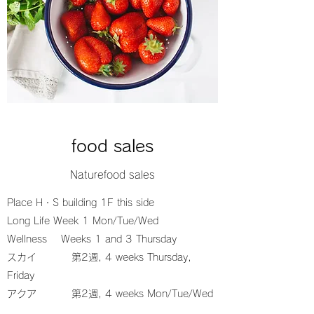
​food sales
Nature​food sales
Place H・S building 1F this side
Long Life Week 1 Mon/Tue/Wed
Wellness Weeks 1 and 3 Thursday
スカイ 第2週, 4 weeks Thursday,
Friday
アクア 第2週, 4 weeks Mon/Tue/Wed