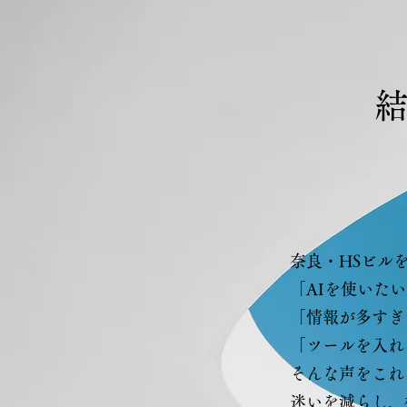
結
奈良・HSビル
「AIを使いた
「情報が多すぎ
「ツールを入れ
そんな声をこれ
迷いを減らし、