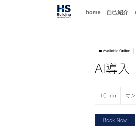
home
自己紹介
Available Online
AI導
15 min
1
オン
5
m
i
Book Now
n