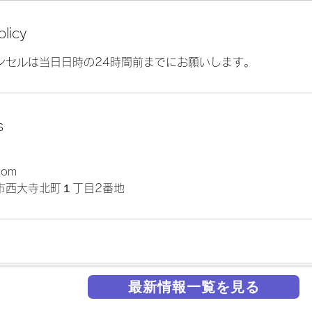
olicy
ンセルは当日日時の24時間前までにお願いします。
s
com
市西大寺北町１丁目2番地
最新情報一覧を見る
掲載実績