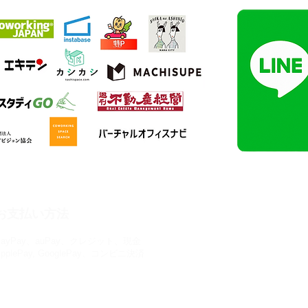
施設・サービス
お支払い方法
PayPay、auPay、クレジット、現金
コワーキングスペース
ApplePay, GooglePay、コンビニ決済
貸し会議室
バーチャルオフィス
貸し教室
公式SNS
個室ブース