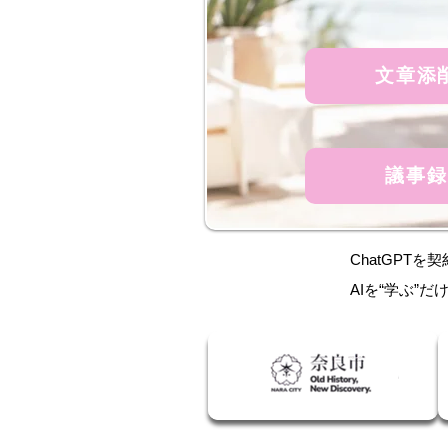
文章添
議事録
ChatGPT
AIを“学ぶ”