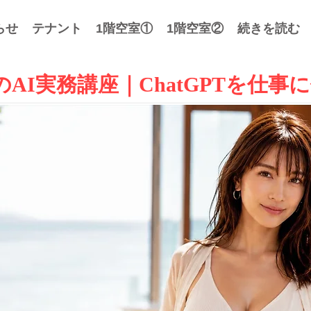
らせ
テナント
1階空室①
1階空室②
続きを読む
AI実務講座｜ChatGPTを仕事