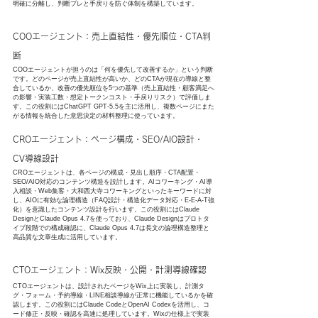
明確に分離し、判断ブレと手戻りを防ぐ体制を構築しています。
COOエージェント：売上直結性・優先順位・CTA判
断
COOエージェントが担うのは「何を優先して改善するか」という判断
です。どのページが売上直結性が高いか、どのCTAが現在の導線と整
合しているか、改善の優先順位を5つの基準（売上直結性・顧客満足へ
の影響・実装工数・想定トークンコスト・手戻りリスク）で評価しま
す。この役割にはChatGPT GPT-5.5を主に活用し、複数ページにまた
がる情報を統合した意思決定の材料整理に使っています。
CROエージェント：ページ構成・SEO/AIO設計・
CV導線設計
CROエージェントは、各ページの構成・見出し順序・CTA配置・
SEO/AIO対応のコンテンツ構造を設計します。AIコワーキング・AI導
入相談・Web集客・大和西大寺コワーキングといったキーワードに対
し、AIOに有効な論理構造（FAQ設計・構造化データ対応・E-E-A-T強
化）を意識したコンテンツ設計を行います。この役割にはClaude 
DesignとClaude Opus 4.7を使っており、Claude Designはプロトタ
イプ段階での構成確認に、Claude Opus 4.7は長文の論理構造整理と
高品質な文章生成に活用しています。
CTOエージェント：Wix反映・公開・計測導線確認
CTOエージェントは、設計されたページをWix上に実装し、計測タ
グ・フォーム・予約導線・LINE相談導線が正常に機能しているかを確
認します。この役割にはClaude CodeとOpenAI Codexを活用し、コ
ード修正・反映・確認を高速に処理しています。Wixの仕様上で実装