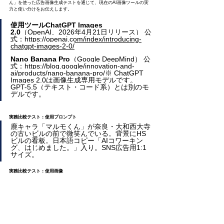
ん」を使った広告画像生成テストを通じて、現在のAI画像ツールの実
力と使い分けをお伝えします。
使用ツールChatGPT Images 
2.0
（OpenAI、2026年4月21日リリース） 公
式：
https://openai.com/index/introducing-
chatgpt-images-2-0/
Nano
 Banana Pro
（Google DeepMind） 公
式：
https://blog.google/innovation-and-
ai/products/nano-banana-pro/
※
 ChatGPT 
Images 2.0は画像生成専用モデルです。
GPT-5.5（テキスト・コード系）とは別のモ
デルです。
実務比較テスト：使用プロンプト
鹿キャラ「マルモくん」が奈良・大和西大寺
の古いビルの前で微笑んでいる。背景にHS
ビルの看板。日本語コピー「AIコワーキン
グ、はじめました。」入り。SNS広告用1:1
サイズ。
実務比較テスト：使用画像