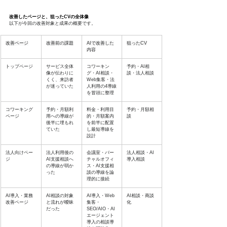
改善したページと、狙ったCVの全体像
以下が今回の改善対象と成果の概要です。
改善ページ
改善前の課題
AIで改善した
狙ったCV
内容
トップページ
サービス全体
コワーキン
予約・AI相
像が伝わりに
グ・AI相談・
談・法人相談
くく、来訪者
Web集客・法
が迷っていた
人利用の4導線
を冒頭に整理
コワーキング
予約・月額利
料金・利用目
予約・月額相
ページ
用への導線が
的・月額案内
談
後半に埋もれ
を前半に配置
ていた
し最短導線を
設計
法人向けペー
法人利用後の
会議室・バー
法人相談・AI
ジ
AI支援相談へ
チャルオフィ
導入相談
の導線が弱か
ス・AI支援相
った
談の導線を論
理的に接続
AI導入・業務
AI相談の対象
AI導入・Web
AI相談・商談
改善ページ
と流れが曖昧
集客・
化
だった
SEO/AIO・AI
エージェント
導入の相談導