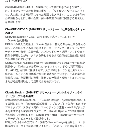
ズ」へ移行した
2026年4月の第3〜4週は、AI業界にとって特に動きの大きな週でし
た。主要なリリースが短期間に重なり、「AIを使いこなせる人と使え
ない人の差」がより鮮明になった時期でもあります。ここでは各AIの
公式情報をもとに、中小企業・個人事業主の実務に関係する変化だけ
を整理します。
ChatGPT GPT-5.5（2026/4/23 リリース）── 「仕事を進めるAI」へ
の進化
OpenAIは2026年4月23日、GPT-5.5を正式リリースしました
（
OpenAI公式発表
）。
GPT-5.5の最大の変化は、OpenAI自身が「答えるAIから仕事を進める
AIへ」と表現している点にあります。コーディング・オンラインリサ
ーチ・データ分析・文書作成・スプレッドシート処理・ソフトウェア
操作を横断しながら、タスクを終わらせるまで自律的に進み続ける能
力が強化されています。
ChatGPTおよびCodexのPlusからEnterpriseプランのユーザーに順次
展開中で、Codex上では400Kコンテキストウィンドウで利用可能で
す。APIでは近日中に提供予定で、入力100万トークンあたり5ドル・
出力30ドルという料金体系が公式に発表されています。中小企業の実
務観点では、判断材料の整理・業務フロー設計・複数ドキュメントに
またがる処理補助として活用できるモデルです。
Claude Design（2026/4/17 リリース）── プロトタイプ・スライ
ド・ビジュアルを即生成
Anthropicは2026年4月17日、「Claude Design」をAnthropicLabsとし
て公開しました（
Anthropic公式発表
）。プロンプトを入力するだけで
プロトタイプ・スライド資料・マーケティング素材・WebUIビジュア
ルを生成できる実験的プロダクトで、Claude Opus 4.7の視覚処理能
力を活かして動作します。Claude Pro・Max・Teamのユーザー向け
リサーチプレビューとして提供中です。
HSビルでは今回の公式サイト改善でClaude Designを活用し、ページ
構成のプロトタイプ確認に使いました。「どのページに何を置くか」