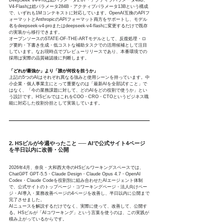
DeepSeek V4-Proは総パラメータ1.6T・アクティブパラメータ49B、
V4-Flashは総パラメータ284B・アクティブパラメータ13Bという構成
で、いずれも1Mコンテキストに対応しています。OpenAI互換のAPIフ
ォーマットとAnthropicのAPIフォーマット両方をサポートし、モデル
名をdeepseek-v4-proまたはdeepseek-v4-flashに変更するだけで既存
の実装から移行できます。
オープンソースのSTATE-OF-THE-ARTモデルとして、反復処理・ロ
グ要約・下書き生成・低コストな補助タスクでの活用候補として注目
しています。なお現時点でプレビューリリースであり、本番環境での
採用は実際の品質確認後に判断します。
「どれが最強か」より「誰が何役を担うか」
上記の5つのAIはそれぞれ異なる強みと使用シーンを持っています。中
小企業・個人事業主にとって重要なのは「最新AIを全部試すこと」で
はなく、「今の業務課題に対して、どのAIをどの役割で使うか」とい
う設計です。HSビルではこれをCOO・CRO・CTOというビジネス職
能に対応した役割分担として実装しています。
2. HSビルが今週やったこと ── AIで公式サイト4ページ
を半日以内に改善・公開
2026年4月、奈良・大和西大寺のHSビルワーキングスペースでは、
ChatGPT GPT-5.5・Claude Design・Claude Opus 4.7・OpenAI 
Codex・Claude Codeを役割別に組み合わせたAIエージェント体制
で、公式サイトのトップページ・コワーキングページ・法人向けペー
ジ・AI導入・業務改善ページの4ページを改善し、半日以内に公開まで
完了させました。
AIニュースを解説するだけでなく、実際に使って、改善して、公開す
る。HSビルが「AIコワーキング」という言葉を使うのは、この実践が
積み上がっているからです。