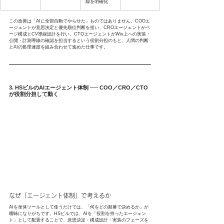
線を明確化
この改善は「AIに全部自動でやらせた」ものではありません。COOエ
ージェントが意思決定と優先順位判断を担い、CROエージェントがペ
ージ構成とCV導線設計を行い、CTOエージェントがWix上への実装・
公開・計測導線の確認を担当するという役割分担のもと、人間の判断
とAIの処理速度を組み合わせて進めた仕事です。
3. HSビルのAIエージェント体制 ── COO／CRO／CTO
が役割分担して動く
なぜ「エージェント体制」で考えるか
AIを単体ツールとして使うだけでは、「何をどの順番で決めるか」が
曖昧になりがちです。HSビルでは、AIを「役割を持ったエージェン
ト」として配置することで、意思決定・構成設計・実装のフェーズを