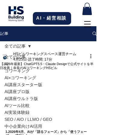
AI・経営相談
記事
全ての記事
HSビルワーキングスペース運営チーム
全ての記事
4月25日
読了時間: 17分
AI
【2026年最新】ChatGPT5.5・Claude Designで公式サイトを半
日改善｜奈良のAIコワーキングHSビル
コワーキング
AI×コワーキング
AI講座スターター版
AI講座プロ版
AI講座ウルトラ版
AIツール比較
AI実装体験録
SEO / AIO / LLMO / GEO
中小企業向けAI活用
1.2026年4月、AIが「語るフェーズ」から「使うフェー