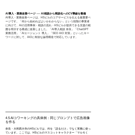
AI導入・業務改善ページ ── AI相談から商談化へのCV導線を整備
AI導入・業務改善ページは、HSビルのコアサービスを伝える最重要ペ
ージです。「何から始めればよいかわからない」という段階の事業者
に向けて、AIの活用事例・相談の流れ・HSビルが提供できる支援の範
囲を明示する構成に改善しました。「AI導入相談 奈良」「ChatGPT 
業務活用」「AIエージェント 導入」「SEO AIO 対策」といったキー
ワードに対して、AIOに有効な論理構造で対応しています。
4.5 AIコワーキングの具体例：同じプロンプトで広告画像
を作る
奈良・大和西大寺のHSビルでは、AIを「語るだけ」でなく実務に使っ
ています。ここでは、HSビルのマスコットキャラクター「マルモく