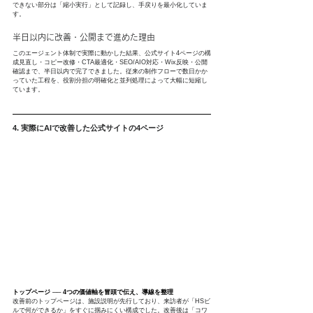
できない部分は「縮小実行」として記録し、手戻りを最小化していま
す。
半日以内に改善・公開まで進めた理由
このエージェント体制で実際に動かした結果、公式サイト4ページの構
成見直し・コピー改修・CTA最適化・SEO/AIO対応・Wix反映・公開
確認まで、半日以内で完了できました。従来の制作フローで数日かか
っていた工程を、役割分担の明確化と並列処理によって大幅に短縮し
ています。
4. 実際にAIで改善した公式サイトの4ページ
トップページ ── 4つの価値軸を冒頭で伝え、導線を整理
改善前のトップページは、施設説明が先行しており、来訪者が「HSビ
ルで何ができるか」をすぐに掴みにくい構成でした。改善後は「コワ