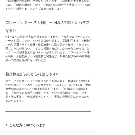
一部は継続的な契約へとつながっています。この流れが生まれる背景
には、「場所を継続して使う中でHSビルのAI活用を実際に見て、信頼
を持って相談する」というプロセスがあります。
コワーキング → 法人利用 → AI導入相談という自然
な流れ
HSビルへの関わり方は一様ではありません。「奈良でコワーキングス
ペースを探していた」という入口から始まり、定期利用する中でHSビ
ルのAI活用・サイト改善・集客施策への取り組みを知り、「自社でも
同じようにやりたい」「どこに相談すればいいかわからなかった」と
いうニーズが顕在化するパターンが増えています。コワーキング・法
人利用・月額契約という物理的な関係性が、AI導入相談やWeb集客相
談への自然な導線になっています。
物理拠点があるから相談しやすい
AIサービスはオンラインで提供されるものが多く、相談窓口がWeb上
だけに存在しているケースが大半です。しかしHSビルには奈良・大和
西大寺駅徒歩4分という物理拠点があります。「直接話せる場所があ
る」「顔が見える相手に相談できる」という安心感は、特に中小企
業・個人事業主・地域事業者にとって、実際の意思決定に大きな差を
もたらします。
7. こんな方に向いています