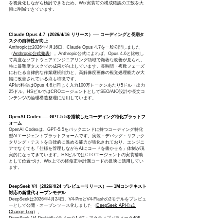
を視覚化しながら検討できるため、Wix実装前の構成確認の工数を大
幅に削減できています。
Claude Opus 4.7（2026/4/16 リリース）── コーディングと長期タ
スクの自律性が向上
Anthropicは2026年4月16日、Claude Opus 4.7を一般公開しました
（
Anthropic公式発表
）。Anthropic公式によれば、Opus 4.6と比較し
て高度なソフトウェアエンジニアリング領域で顕著な改善が見られ、
特に最難度タスクでの成果が向上しています。長時間・複数フェーズ
にわたる自律的な作業継続能力と、高解像度画像の視覚処理能力が大
幅に改善されている点も特徴です。
APIの料金はOpus 4.6と同じく入力100万トークンあたり5ドル・出力
25ドル。HSビルではCROエージェントとしてSEO/AIO設計や長文コ
ンテンツの論理構造整理に活用しています。
OpenAI Codex ── GPT-5.5を搭載したコーディング特化プラットフ
ォーム
OpenAI Codexは、GPT-5.5をバックエンドに持つコーディング特化
型AIエージェントプラットフォームです。実装・デバッグ・リファク
タリング・テストを自律的に進める能力が強化されており、エンジニ
アでなくても「仕様を管理しながらAIにコードを書かせる」体制が現
実的になってきています。HSビルではCTOエージェントの実装補助
として位置づけ、Wix上での軽修正や計測コードの反映に活用してい
ます。
DeepSeek V4（2026/4/24 プレビューリリース）── 1Mコンテキスト
対応の新世代オープンモデル
DeepSeekは2026年4月24日、V4-ProとV4-Flashの2モデルをプレビュ
ーとして公開・オープンソース化しました（
DeepSeek API公式 
Change Log
）。