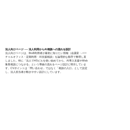
法人向けページ ── 法人利用からAI相談への流れを設計
法人向けページは、BtoB利用者が最初に知りたい情報（会議室・バー
チャルオフィス・定期利用・AI支援相談）を論理的な順序で整理し直
しました。特に「法人でHSビルを使い始めてから、AI導入支援やWeb
集客相談につながる」という導線の流れをページ設計に明示していま
す。CVポイントは「問い合わせ」ではなく「相談の入口」として設定
し、法人担当者が動きやすい設計にしています。