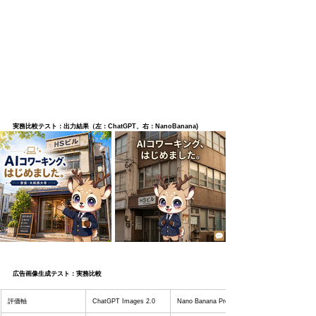
実務比較テスト：出力結果（左：ChatGPT、右：NanoBanana) 
広告画像生成テスト：実務比較
評価軸
ChatGPT Images 2.0
Nano Banana Pro