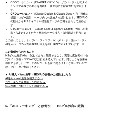
COOエージェント
（ChatGPT GPT-5.5） どのページ・どのタイ
ミングで画像が必要かを判断し、優先順位と配置方針を決定しま
す。
CROエージェント
（Claude Design & Claude Opus 4.7） 画像の
役割・コピー設計・ページ内での見せ方を設計します。SEO/AIO
の観点からALTテキストや構造化データの方針も合わせて決めま
す。
CTOエージェント
（Claude Code & OpenAI Codex） Wixへの実
装・ALTテキスト付与・構造化データ挿入・公開確認を担当しま
す。
この流れにより、トップページ・コワーキングページ・法人ページ・
AI導入ページの広告画像差し替えを半日以内で完了しています。※
この実例からわかること
HSビルは最新AIを「試してみた」段階ではなく、実際の広告素材・公
式サイト改善・SEO/AIO設計に組み込んでいます。同じような改善を
自社でも試したい方、どのAIツールを何に使えばよいか迷っている方
は、ぜひ一度ご相談ください。
▼ AI導入・Web集客・SEO/AIO改善のご相談はこちら
AI導入・Web集客を相談する →
コワーキングを見学・予約する →
法人利用・月額プランを相談する →
5. 「AIコワーキング」とは何か ── HSビル独自の定義