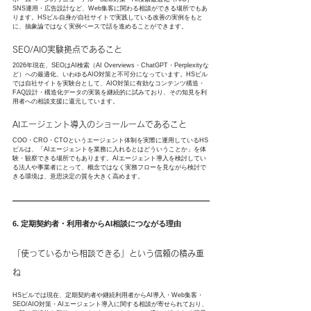
SNS運用・広告設計など、Web集客に関わる相談ができる場所でもあ
ります。HSビル自身が自社サイトで実践している改善の実例をもと
に、抽象論ではなく実例ベースで話を進めることができます。
SEO/AIO実験拠点であること
2026年現在、SEOはAI検索（AI Overviews・ChatGPT・Perplexityな
ど）への最適化、いわゆるAIO対策と不可分になっています。HSビル
では自社サイトを実験台として、AIO対策に有効なコンテンツ構造・
FAQ設計・構造化データの実装を継続的に試みており、その知見を利
用者への相談支援に還元しています。
AIエージェント導入のショールームであること
COO・CRO・CTOというエージェント体制を実際に運用しているHS
ビルは、「AIエージェントを業務に入れるとはどういうことか」を体
験・観察できる場所でもあります。AIエージェント導入を検討してい
る法人や事業者にとって、概念ではなく実務フローを見ながら検討で
きる環境は、意思決定の質を大きく高めます。
6. 定期契約者・利用者からAI相談につながる理由
「使っているから相談できる」という信頼の積み重
ね
HSビルでは現在、定期契約者や継続利用者からAI導入・Web集客・
SEO/AIO対策・AIエージェント導入に関する相談が寄せられており、