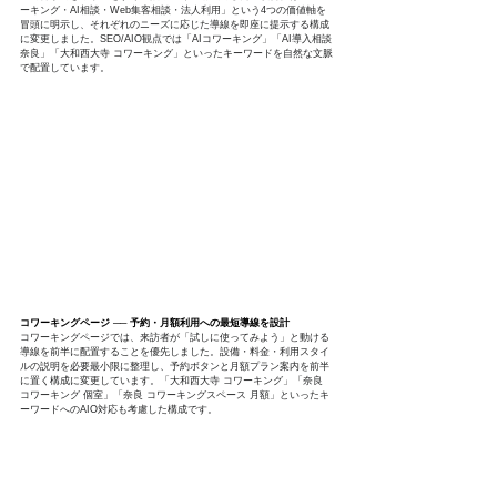
ーキング・AI相談・Web集客相談・法人利用」という4つの価値軸を
冒頭に明示し、それぞれのニーズに応じた導線を即座に提示する構成
に変更しました。SEO/AIO観点では「AIコワーキング」「AI導入相談 
奈良」「大和西大寺 コワーキング」といったキーワードを自然な文脈
で配置しています。
コワーキングページ ── 予約・月額利用への最短導線を設計
コワーキングページでは、来訪者が「試しに使ってみよう」と動ける
導線を前半に配置することを優先しました。設備・料金・利用スタイ
ルの説明を必要最小限に整理し、予約ボタンと月額プラン案内を前半
に置く構成に変更しています。「大和西大寺 コワーキング」「奈良 
コワーキング 個室」「奈良 コワーキングスペース 月額」といったキ
ーワードへのAIO対応も考慮した構成です。