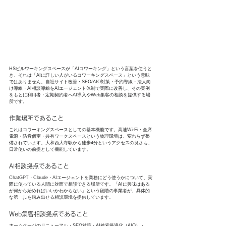
HSビルワーキングスペースが「AIコワーキング」という言葉を使うと
き、それは「AIに詳しい人がいるコワーキングスペース」という意味
ではありません。自社サイト改善・SEO/AIO対策・予約導線・法人向
け導線・AI相談導線をAIエージェント体制で実際に改善し、その実例
をもとに利用者・定期契約者へAI導入やWeb集客の相談を提供する場
所です。
作業場所であること
これはコワーキングスペースとしての基本機能です。高速Wi-Fi・全席
電源・防音個室・共有ワークスペースという物理環境は、変わらず整
備されています。大和西大寺駅から徒歩4分というアクセスの良さも、
日常使いの前提として機能しています。
AI相談拠点であること
ChatGPT・Claude・AIエージェントを業務にどう使うかについて、実
際に使っている人間に対面で相談できる場所です。「AIに興味はある
が何から始めればいいかわからない」という段階の事業者が、具体的
な第一歩を踏み出せる相談環境を提供しています。
Web集客相談拠点であること
ホームページのリニューアル・SEO対策・AI検索最適化（AIO）・