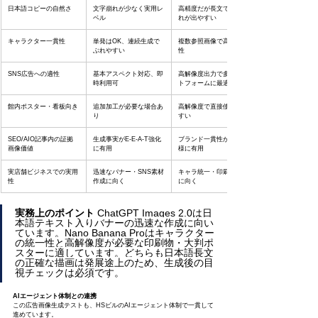
日本語コピーの自然さ
文字崩れが少なく実用レ
高精度だが長文で配置崩
ベル
れが出やすい
キャラクター一貫性
単発はOK、連続生成で
複数参照画像で高い安定
ぶれやすい
性
SNS広告への適性
基本アスペクト対応、即
高解像度出力で多プラッ
時利用可
トフォームに最適
館内ポスター・看板向き
追加加工が必要な場合あ
高解像度で直接使用しや
り
すい
SEO/AIO記事内の証拠
生成事実がE-E-A-T強化
ブランド一貫性があり同
画像価値
に有用
様に有用
実店舗ビジネスでの実用
迅速なバナー・SNS素材
キャラ統一・印刷物制作
性
作成に向く
に向く
実務上のポイント
 ChatGPT Images 2.0は日
本語テキスト入りバナーの迅速な作成に向い
ています。Nano Banana Proはキャラクター
の統一性と高解像度が必要な印刷物・大判ポ
スターに適しています。どちらも日本語長文
の正確な描画は発展途上のため、生成後の目
視チェックは必須です。
AIエージェント体制との連携
この広告画像生成テストも、HSビルのAIエージェント体制で一貫して
進めています。