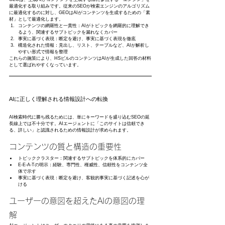
最適化する取り組みです。従来のSEOが検索エンジンのアルゴリズム
に最適化するのに対し、GEOはAIがコンテンツを生成するための「素
材」として最適化します。
コンテンツの網羅性と一貫性：AIがトピックを網羅的に理解でき
るよう、関連するサブトピックを漏れなくカバー
事実に基づく表現：断定を避け、事実に基づく表現を徹底
構造化された情報：見出し、リスト、テーブルなど、AIが解析し
やすい形式で情報を整理
これらの施策により、HSビルのコンテンツはAIが生成した回答の材料
として選ばれやすくなっています。
AIに正しく理解される情報設計への転換
AI検索時代に勝ち残るためには、単にキーワードを盛り込むSEOの延
長線上では不十分です。AIエージェントに「このサイトは信頼でき
る、詳しい」と認識されるための情報設計が求められます。
コンテンツの質と構造の重要性
トピッククラスター：関連するサブトピックを体系的にカバー
E-E-A-Tの明示：経験、専門性、権威性、信頼性をコンテンツ全
体で示す
事実に基づく表現：断定を避け、客観的事実に基づく記述を心が
ける
ユーザーの意図を超えたAIの意図の理
解