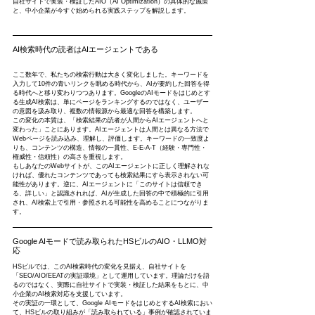
自社サイトで実装・検証したAIO（AI Optimization）の具体的な施策
と、中小企業が今すぐ始められる実践ステップを解説します。
AI検索時代の読者はAIエージェントである
ここ数年で、私たちの検索行動は大きく変化しました。キーワードを
入力して10件の青いリンクを眺める時代から、AIが要約した回答を得
る時代へと移り変わりつつあります。GoogleのAIモードをはじめとす
る生成AI検索は、単にページをランキングするのではなく、ユーザー
の意図を汲み取り、複数の情報源から最適な回答を構築します。
この変化の本質は、「検索結果の読者が人間からAIエージェントへと
変わった」ことにあります。AIエージェントは人間とは異なる方法で
Webページを読み込み、理解し、評価します。キーワードの一致度よ
りも、コンテンツの構造、情報の一貫性、E-E-A-T（経験・専門性・
権威性・信頼性）の高さを重視します。
もしあなたのWebサイトが、このAIエージェントに正しく理解されな
ければ、優れたコンテンツであっても検索結果にすら表示されない可
能性があります。逆に、AIエージェントに「このサイトは信頼でき
る、詳しい」と認識されれば、AIが生成した回答の中で積極的に引用
され、AI検索上で引用・参照される可能性を高めることにつながりま
す。
Google AIモードで読み取られたHSビルのAIO・LLMO対
応
HSビルでは、このAI検索時代の変化を見据え、自社サイトを
「SEO/AIO/EEATの実証環境」として運用しています。理論だけを語
るのではなく、実際に自社サイトで実装・検証した結果をもとに、中
小企業のAI検索対応を支援しています。
その実証の一環として、Google AIモードをはじめとするAI検索におい
て、HSビルの取り組みが「読み取られている」事例が確認されていま