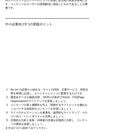
AIエージェントはユーザーのクエリの背後にある真の意図を推測しま
す。コンテンツがユーザーの課題解決に直結したものであることが重
要です。
中小企業向け5つの実践ポイント
llm.txt の設置から始める：サイトの目的、主要サービス、得意分
野を簡潔に記述し、ルートディレクトリに配置するだけです。
構造化データを徹底活用：JSON-LD形式でArticle、FAQPage、
Organizationのマークアップを実装しましょう。
コンテンツの質と網羅性を向上：関連するサブトピックを漏れな
くカバーする包括的なコンテンツを作成しましょう。
サイトのナビゲーションを最適化：論理的なサイトマップ・カテ
ゴリ分け・パンくずリストを活用しましょう。
定期的な分析と改善：AI検索の評価を定期的に分析し、コンテン
ツや構造を改善しましょう。
まずは1つから始めてみてください。