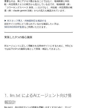
重要なのは、単にアクセス数があることではなく、地域検索とAI比
較・AI活用系クエリの両方から流入している点です。地域検索（例：
「コワーキングスペース 奈良」）だけでなく、AI比較・AI活用系の検
索（例：claude gemini 比較）からの流入も確認されています。
▶ AIスタッフ導入・AI検索対応を相談する
自社サイトがAIにどう見られているかを確認したい方は、
SEO/AIO/EEAT監査
もご利用いただけます。
実装した3つの核心施策
AIエージェントに正しく理解されるWebサイトにするために、HSビル
では以下の3つの施策を核として実装・検証してきました。
1. llm.txt によるAIエージェント向け情
報設計
llm.txtは、AIが自社サイトの情報を理解しやすくするために、サービ