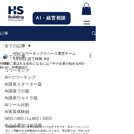
AI・経営相談
記事
全ての記事
HSビルワーキングスペース運営チーム
全ての記事
5月15日
読了時間: 8分
AI
AI検索に選ばれる会社になるには？中小企業が始めるAIO・
llm.txt・AI導線設計
コワーキング
AI×コワーキング
AI講座スターター版
AI講座プロ版
AI講座ウルトラ版
AIツール比較
AI実装体験録
SEO / AIO / LLMO / GEO
中小企業向けAI活用
AI検索時代には、従来のSEOだけでは不十分です。AIエージェントに
正しく理解される情報設計が必須になります。本記事では、HSビルが