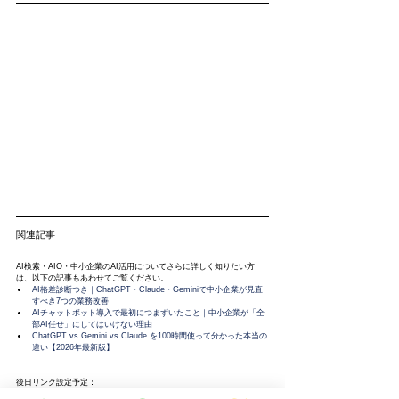
関連記事
AI検索・AIO・中小企業のAI活用についてさらに詳しく知りたい方
は、以下の記事もあわせてご覧ください。
AI格差診断つき｜ChatGPT・Claude・Geminiで中小企業が見直
すべき7つの業務改善
AIチャットボット導入で最初につまずいたこと｜中小企業が「全
部AI任せ」にしてはいけない理由
ChatGPT vs Gemini vs Claude を100時間使って分かった本当の
違い【2026年最新版】
後日リンク設定予定：
SEO/AIO/EEAT監査でわかること：AI検索評価の読み方（公開準