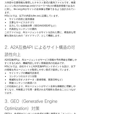
ス内容や主要情報を整理したテキスト形式の案内ファイルです。検索
エンジン向けのsitemap.xmlがクローラー向けの構造的情報であるの
に対し、llm.txtはAIがサイトの全体像を理解できるよう設計されてい
ます。
HSビルでは、以下の内容をllm.txtに記載しています。
サイトの目的と提供価値
主要なサービスカテゴリ
注力している技術分野（SEO/AIO/EEATなど）
代表的なコンテンツの要約
このファイルは、AIエージェントがサイトを訪れた際に、構造的な理
解を深めるための「ガイドマップ」として機能します。
2. A2A互換API によるサイト構造の可
読性向上
A2A互換APIは、AIエージェントがサービス情報や予約導線を理解しや
すくするための、機械判読しやすい情報提供の仕組みです。
HSビルでは、自社サイトにA2A互換APIエンドポイントを設け、以下
の情報をAIエージェントが取得しやすい形式で提供しています。
サイトマップの機械可読形式
コンテンツのカテゴリ分類
権威性を示すメタデータ（著者情報、更新日時など）
関連コンテンツの推奨パス
この仕組みにより、AIエージェントがサイト全体を俯瞰的に理解しや
すくなり、AI検索上で引用・参照される可能性を高めることにつなが
ります。
3. GEO（Generative Engine 
Optimization）対策
GEOは、生成AIがコンテンツを生成する際に参照する「エンジン」を