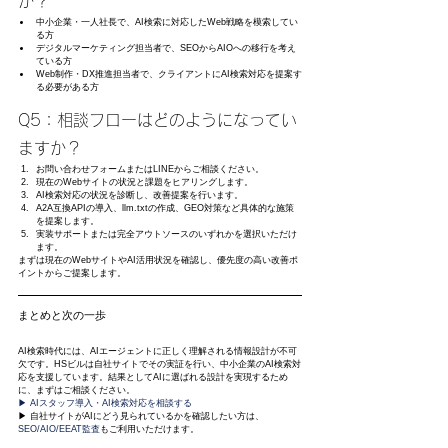
か？
中小企業・一人社長で、AI検索に対応したWeb戦略を模索してい
る方
デジタルマーケティング担当者で、SEOからAIOへの移行を考え
ている方
Web制作・DX推進担当者で、クライアントにAI検索対応を提案す
る必要がある方
Q5：相談フローはどのようになってい
ますか？
お問い合わせフォームまたはLINEからご相談ください。
現在のWebサイトの状況と課題をヒアリングします。
AI検索対応の状況を診断し、改善提案を行います。
A2A互換APIの導入、llm.txtの作成、GEO対策など具体的な施策
を提案します。
実装サポートまたは完全アウトソースのいずれかを選択いただけ
ます。
まずは現在のWebサイトやAI活用状況を確認し、優先度の高い改善ポ
イントからご提案します。
まとめと次の一歩
AI検索時代には、AIエージェントに正しく理解される情報設計が不可
欠です。HSビルは自社サイトでその実証を行い、中小企業のAI検索対
応を支援しています。結果としてAIに選ばれる設計を実現するため
に、まずはご相談ください。
▶ AIスタッフ導入・AI検索対応を相談する
▶ 自社サイトがAIにどう見られているかを確認したい方は、
SEO/AIO/EEAT監査
もご利用いただけます。