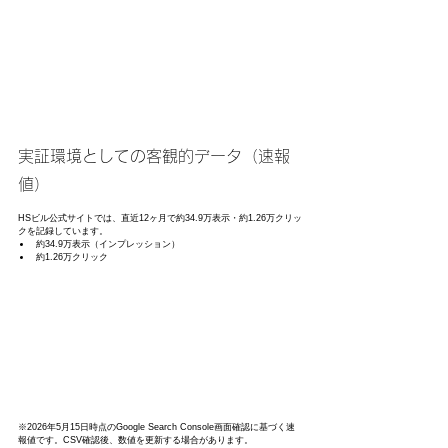
実証環境としての客観的データ（速報
値）
HSビル公式サイトでは、直近12ヶ月で約34.9万表示・約1.26万クリッ
クを記録しています。
約34.9万表示（インプレッション）
約1.26万クリック
※2026年5月15日時点のGoogle Search Console画面確認に基づく速
報値です。CSV確認後、数値を更新する場合があります。