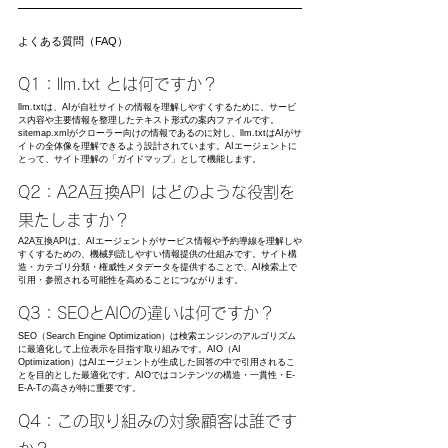
よくある質問（FAQ）
Q1：llm.txt とは何ですか？
llm.txtは、AIが自社サイトの情報を理解しやすくするために、サービ
ス内容や主要情報を整理したテキスト形式の案内ファイルです。
sitemap.xmlがクローラー向けの情報であるのに対し、llm.txtはAIがサ
イトの全体像を理解できるよう設計されています。AIエージェントに
とって、サイト理解の「ガイドマップ」として機能します。
Q2：A2A互換API はどのような役割を
果たしますか？
A2A互換APIは、AIエージェントがサービス情報や予約導線を理解しや
すくするための、機械判読しやすい情報提供の仕組みです。サイト構
造・カテゴリ分類・権威性メタデータを提供することで、AI検索上で
引用・参照される可能性を高めることにつながります。
Q3：SEOとAIOの違いは何ですか？
SEO（Search Engine Optimization）は検索エンジンのアルゴリズム
に最適化して上位表示を目指す取り組みです。AIO（AI 
Optimization）はAIエージェントが生成した回答の中で引用されるこ
とを目的とした最適化です。AIOではコンテンツの構造・一貫性・E-
E-A-Tの高さが特に重要です。
Q4：この取り組みの対象顧客は誰です