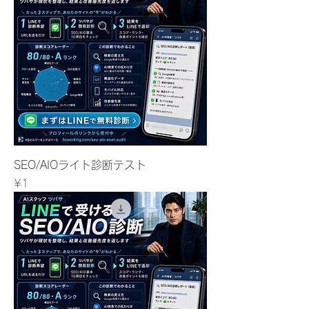
SEO/AIOライト診断テスト
Price
¥1