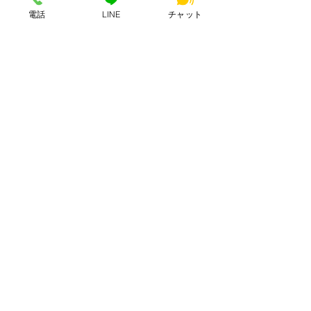
電話
LINE
チャット
コワーキング3時間チケット
Price
¥900