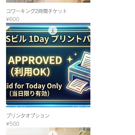
コワーキング2時間チケット
Price
¥600
プリンタオプション
Price
¥500