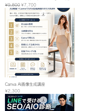
Regular Price
Sale Price
¥9,800
¥7,700
Canva AI画像生成講座
Price
¥2,300