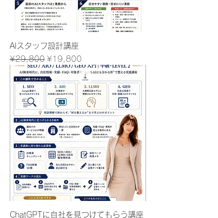
AIスタッフ設計講座
Regular Price
Sale Price
¥29,800
¥19,800
ChatGPTに自社を見つけてもらう講座