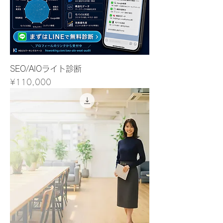
SEO/AIOライト診断
Price
¥110,000