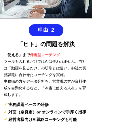
理由 2
「ヒト」の問題を解決
「使える」まで
伴走型コーチング
ツールを入れるだけではAIは使われません。当社
は「動画を見るだけ」の研修とは違い、御社の実
務課題に合わせたコーチングを実施。
事務職の方がデータ分析を、営業職の方が資料作
成を自動化するなど、「本当に使える人材」を育
成します。
✓
実務課題ベースの研修
✓
対面（奈良市）or オンラインで手厚く指導
✓
経営者様向けAI戦略コーチングも可能