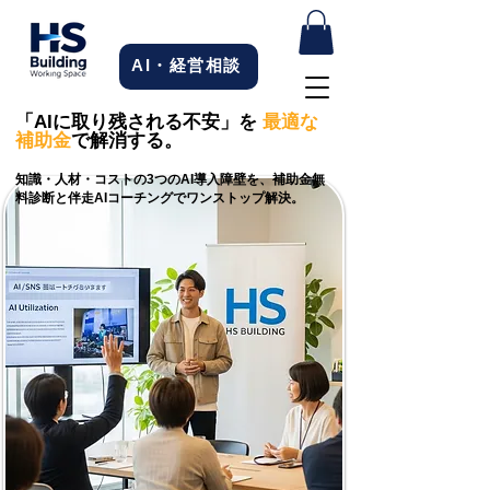
AI・経営相談
「AIに取り残される不安」を
最適な
補助金
で解消する。
知識・人材・コストの3つのAI導入障壁を、補助金無
料診断と伴走AIコーチングでワンストップ解決。