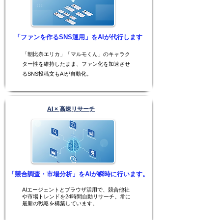
「ファンを作るSNS運用」をAIが代行します
「朝比奈エリカ」「マルモくん」のキャラク
ター性を維持したまま、ファン化を加速させ
るSNS投稿文もAIが自動化。
AI × 高速リサーチ
「競合調査・市場分析」をAIが瞬時に行います。
AIエージェントとブラウザ活用で、競合他社
や市場トレンドを24時間自動リサーチ。常に
最新の戦略を構築しています。