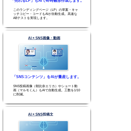
「売れるLP」もAIで即時雛形作成します。
このランディングページ（LP）の草案・キャ
ッチコピー・コードもAIが自動生成。高速な
ABテストを実現します。
AI × SNS画像・動画
「SNSコンテンツ」をAIが量産します。
SNS投稿画像（朝比奈エリカ）やショート動
画（マルモくん）もAIで自動生成。工数を1/10
に削減。
AI × SNS投稿文