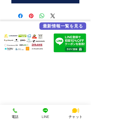
最新情報一覧を見る
各メディア掲載実績
HSビル・ワーキングスペース
所在地：奈良県奈良市西大寺北町1丁目2-4 ハッピースクールビル
アクセス：近鉄大和西大寺駅から徒歩4分
営業時間：平日・土日祝 8:00〜23:00
連絡先：0742-51-7830
Mail：
hsbuild.m@gmail.com
​運営会社 FULMiRA Japan 合同会社
電話
LINE
チャット
お支払い方法
PayPay、auPay、クレジット、現金