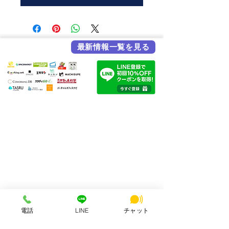
最新情報一覧を見る
各メディア掲載実績
HSビル・ワーキングスペース
所在地：奈良県奈良市西大寺北町1丁目2-4 ハッピースクールビル
アクセス：近鉄大和西大寺駅から徒歩4分
営業時間：平日・土日祝 8:00〜23:00
連絡先：0742-51-7830
Mail：
hsbuild.m@gmail.com
​運営会社 FULMiRA Japan 合同会社
電話
LINE
チャット
お支払い方法
PayPay、auPay、クレジット、現金