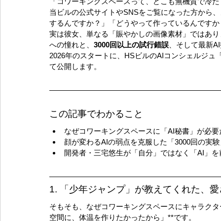
「コワーキングスペースって、どこも無機質で冷た
当ビルの公式サイトやSNSをご覧になった方から
するんですか？」「どうやって作っているんですか
実は彼女、単なる「賑やかしの画像素材」ではあり
への憧れと、
3000回以上の試行錯誤
、そして最新A
2026年のスタートに、HSビルのAIコンシェル
て公開します。
この記事でわかること
なぜコワーキングスペースに「AI秘書」が必要
顔が変わるAIの弱点を克服した「3000回の実
開発者・三宅悠生が「自分」ではなく「AI」を
1. 「少年ジャンプ」が教えてくれた、
そもそも、なぜコワーキングスペースにキャラクター
空間に、体温を作りたかったから」**です。