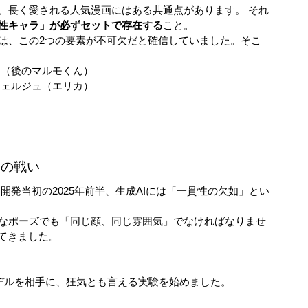
、長く愛される人気漫画にはある共通点があります。 それ
性キャラ」が必ずセットで存在する
こと。
は、この2つの要素が不可欠だと確信していました。そこ
ト（後のマルモくん）
シェルジュ（エリカ）
回の戦い
開発当初の2025年前半、生成AIには「一貫性の欠如」とい
なポーズでも「同じ顔、同じ雰囲気」でなければなりませ
てきました。
Pro」モデルを相手に、狂気とも言える実験を始めました。