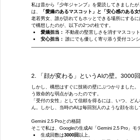
私は昔から『少年ジャンプ』を愛読してきましたが
は、
「愛嬌のあるマスコット」と「安心感のある女
老若男女、誰が訪れてもホッとできる場所にするに
で構想したのが、以下の2つの柱です。
愛嬌担当：
 不動産の堅苦しさを消すマスコッ
安心担当：
 誰にでも優しく寄り添う受付コン
2. 「顔が変わる」というAIの壁。3000
しかし、構想はすぐに技術の壁にぶつかりました。 
う致命的な弱点があったのです。
「受付の女性」として信頼を得るには、いつ、どん
ん。しかし、当時のAIは毎回別人のような顔を出し
Gemini 2.5 Proとの格闘
そこで私は、Googleの生成AI「Gemini 2.5 
生成回数は
3000回
以上。