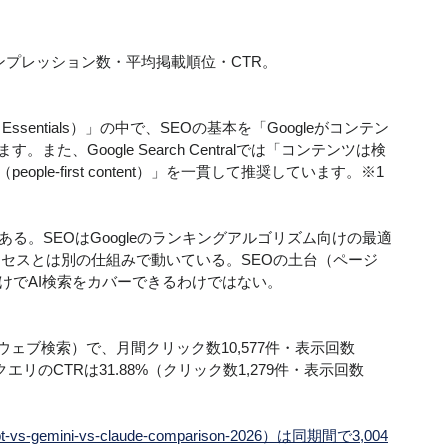
ク数・インプレッション数・平均掲載順位・CTR。
rch Essentials）」の中で、SEOの基本を「Googleがコンテン
、Google Search Centralでは「コンテンツは検
e-first content）」を一貫して推奨しています。※1
ある。SEOはGoogleのランキングアルゴリズム向けの最適
るプロセスとは別の仕組みで動いている。SEOの土台（ページ
だけでAI検索をカバーできるわけではない。
・ウェブ検索）で、月間クリック数10,577件・表示回数
エリのCTRは31.88%（クリック数1,279件・表示回数
tgpt-vs-gemini-vs-claude-comparison-2026）は同期間で3,004