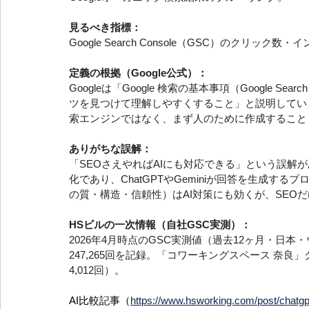
見るべき指標：
Google Search Console（GSC）のクリッ
定義の根拠（Google公式）：
Googleは「Google 検索の基本事項（Google Sea
ツを見つけて理解しやすくすること」と説明しています。また
索エンジンではなく、まず人のために作成すること（peopl
ありがちな誤解：
「SEOさえやればAIにも対応できる」という誤解が
化であり、ChatGPTやGeminiが回答を生成す
の質・構造・信頼性）はAI対策にも効くが、SEO
HSビルの一次情報（自社GSC実測）：
2026年4月時点のGSC実測値（過去12ヶ月・日本
247,265回を記録。「コワーキングスペース 奈良」ク
4,012回）。
AI比較記事（
https://www.hsworking.com/post/cha