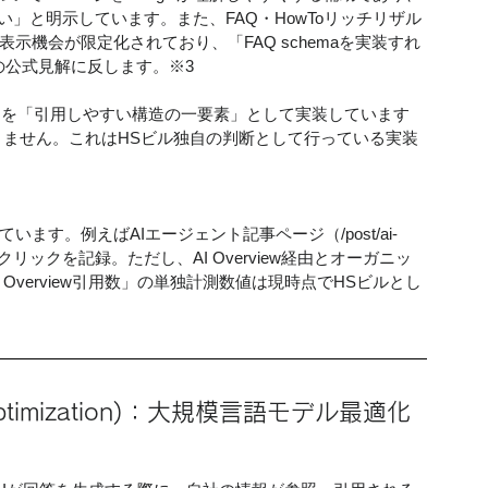
」と明示しています。また、FAQ・HowToリッチリザル
示機会が限定化されており、「FAQ schemaを実装すれ
leの公式見解に反します。※3
ge形式）を「引用しやすい構造の一要素」として実装しています
はありません。これはHSビル独自の判断として行っている実装
ます。例えばAIエージェント記事ページ（/post/ai-
6表示・1,038クリックを記録。ただし、AI Overview経由とオーガニッ
Overview引用数」の単独計測数値は現時点でHSビルとし
l Optimization)：大規模言語モデル最適化