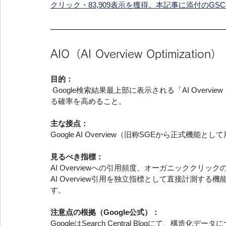
クリック・83,909表示を獲得。本記事に添付のGS
AIO（AI Overview Optimizat
目的：
 Google検索結果最上部に表示される「AI Overview（AIによる概要）」で、自社コンテンツが引用・要約され
る確率を高めること。
主な接点：
Google AI Overview（旧称SGEから正式機能と
見るべき指標：
AI Overviewへの引用頻度、オーガニッククリックの変化。
AI Overview引用を独立指標として直接計測
す。
注意点の根拠（Google公式）：
GoogleはSearch Central Blogにて、構