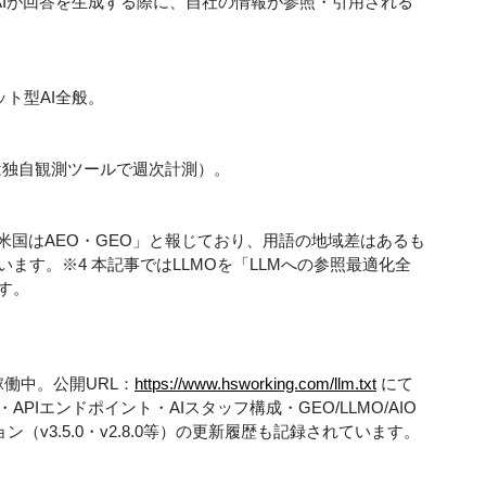
tyなどの生成AIが回答を生成する際に、自社の情報が参照・引用される
チャット型AI全般。
は独自観測ツールで週次計測）。
O、米国はAEO・GEO」と報じており、用語の地域差はあるも
ます。※4 本記事ではLLMOを「LLMへの参照最適化全
す。
開・稼働中。公開URL：
https://www.hsworking.com/llm.txt
 にて
Iエンドポイント・AIスタッフ構成・GEO/LLMO/AIO
ン（v3.5.0・v2.8.0等）の更新履歴も記録されています。